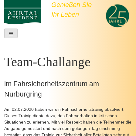
Skip
Genießen Sie
to
Ihr Leben
content
Sonnige Weinberge, bezaubernde Ortschaften.
Team-Challange
im Fahrsicherheitszentrum am
Nürburgring
Am 02.07.2020 haben wir ein Fahrsicherheitstrainig absolviert.
Dieses Trainig diente dazu, das Fahrverhalten in kritischen
Situationen zu erlernen. Mit viel Respekt haben die Teilnehmer die
Aufgabe gemeistert und nach dem gelungen Tag einstimmig
bestätigt, dass das Trainig zur Sicherheit aller Beteilgten sehr gut